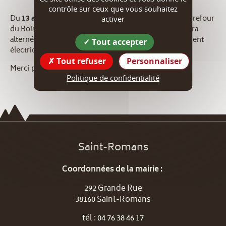
contrôle sur ceux que vous souhaitez
Du
13 au 24 octobre 2025
sur la
RD71
au niveau du carrefour
activer
du Bois de Claix, hors agglomération, la circulation sera
alternée par feux pour cause de travaux de raccordement
Tout accepter
électrique.
Tout refuser
Personnaliser
Merci pour votre compréhension.
Politique de confidentialité
Saint-Romans
Coordonnées de la mairie :
292 Grande Rue
38160 Saint-Romans
tél : 04 76 38 46 17