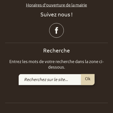
Horaires d'ouverture de la mairie
Suivez nous !
Recherche
Entrez les mots de votre recherche dans la zone ci-
dessous.
Recherchez
Ok
sur
le
site