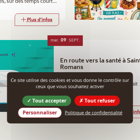
s, sur des temps courts,
ux, afin de varier les
rnée Bien-être
Plus d'infos
09
mer.
SEPT.
En route vers la santé à Sain
Romans
38160 Saint-Romans
Ce site utilise des cookies et vous donne le contrôle sur
Le bus "En route vers la santé" fait
ceux que vous souhaitez activer
escale à Saint-Romans.
Tout accepter
Tout refuser
Plus d'inf
Personnaliser
Politique de confidentialité