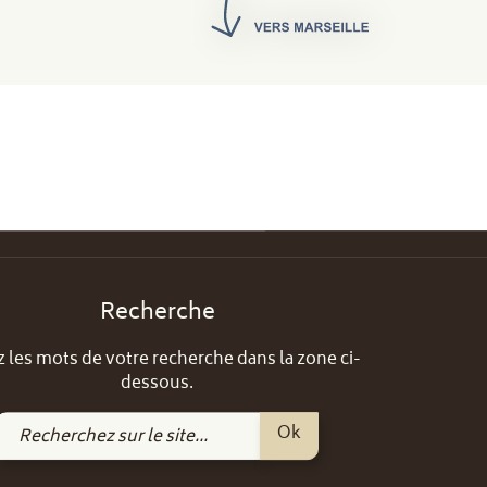
Recherche
z les mots de votre recherche dans la zone ci-
dessous.
Recherchez
Ok
sur
le