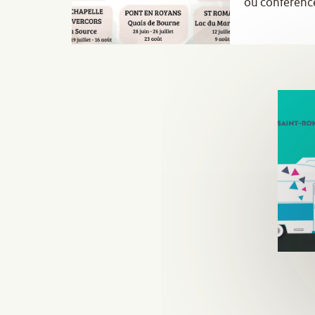
ou conférence
à prix tout do
plaisirs.
Vivez une jou
inoubliable !