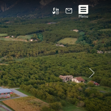
Suivez
Menu
nous
!