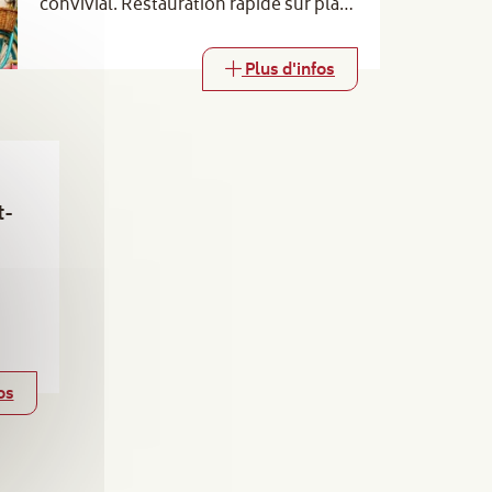
convivial. Restauration rapide sur place
(barbecue, buvette et gaufres). Venez
nombreux !
Plus d'infos
t-
os