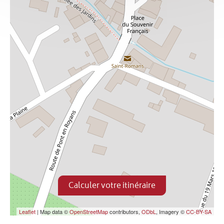
Calculer votre itinéraire
Leaflet
| Map data ©
OpenStreetMap
contributors,
ODbL
, Imagery ©
CC-BY-SA