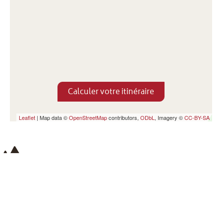
Calculer votre itinéraire
Leaflet
| Map data ©
OpenStreetMap
contributors,
ODbL
, Imagery ©
CC-BY-SA
Saint-Romans
Coordonnées de la mairie :