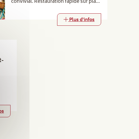
convivial. Restauration rapide sur place
(barbecue, buvette et gaufres). Venez
nombreux !
Plus d'infos
t-
os