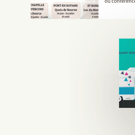
ou conférence
à prix tout do
plaisirs.
Vivez une jou
inoubliable !