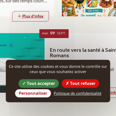
s, sur des temps courts,
ux, afin de varier les
rnée Bien-être
Plus d'infos
09
mer.
SEPT.
En route vers la santé à Sain
Romans
38160 Saint-Romans
Ce site utilise des cookies et vous donne le contrôle sur
Le bus "En route vers la santé" fait
ceux que vous souhaitez activer
escale à Saint-Romans.
Tout accepter
Tout refuser
Plus d'inf
Personnaliser
Politique de confidentialité