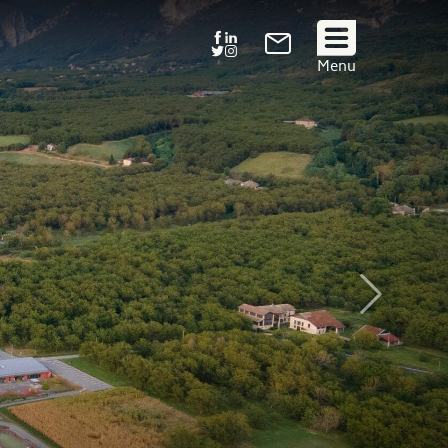
Suivez
Menu
nous
!