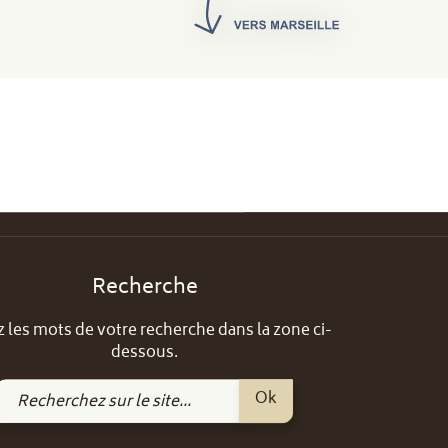
Recherche
z les mots de votre recherche dans la zone ci-
dessous.
Recherchez
Ok
sur
le