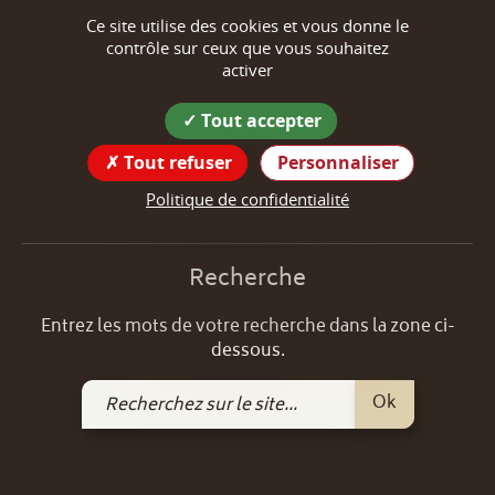
Ce site utilise des cookies et vous donne le
tél : 04 76 38 46 17
contrôle sur ceux que vous souhaitez
activer
Horaires d'ouverture de la mairie
Suivez nous !
Tout accepter
Tout refuser
Personnaliser
Politique de confidentialité
Recherche
Entrez les mots de votre recherche dans la zone ci-
dessous.
Recherchez
Ok
sur
le
site