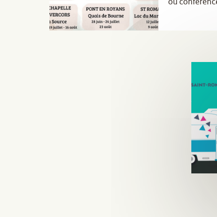
ou conférence
à prix tout do
plaisirs.
Vivez une jou
inoubliable !