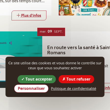
s, sur des temps courts,
ux, afin de varier les
rnée Bien-être
Plus d'infos
09
mer.
SEPT.
En route vers la santé à Sain
Romans
38160 Saint-Romans
Ce site utilise des cookies et vous donne le contrôle sur
Le bus "En route vers la santé" fait
ceux que vous souhaitez activer
escale à Saint-Romans.
Tout accepter
Tout refuser
Plus d'inf
Personnaliser
Politique de confidentialité