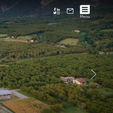
Suivez
Menu
nous
!