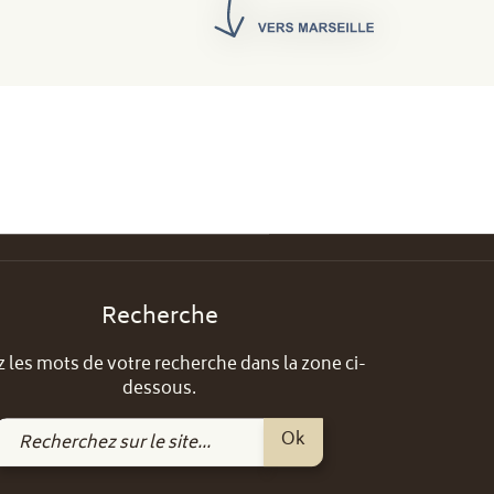
Recherche
z les mots de votre recherche dans la zone ci-
dessous.
Recherchez
Ok
sur
le