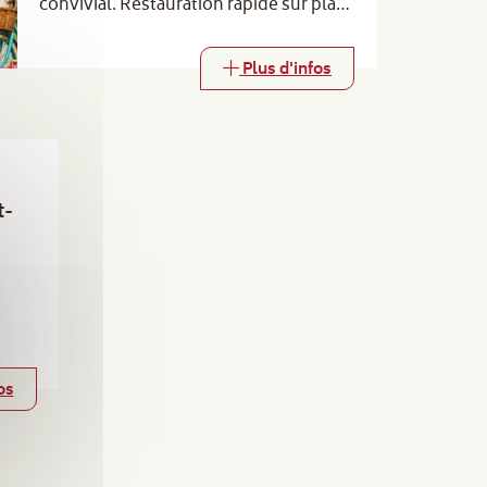
convivial. Restauration rapide sur place
(barbecue, buvette et gaufres). Venez
nombreux !
Plus d'infos
t-
os