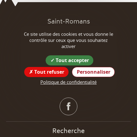
Saint-Romans
Ce site utilise des cookies et vous donne le
Coordonnées de la mairie :
contrôle sur ceux que vous souhaitez
292 Grande Rue
activer
38160 Saint-Romans
Tout accepter
tél : 04 76 38 46 17
Tout refuser
Personnaliser
Horaires d'ouverture de la mairie
Politique de confidentialité
Suivez nous !
Recherche